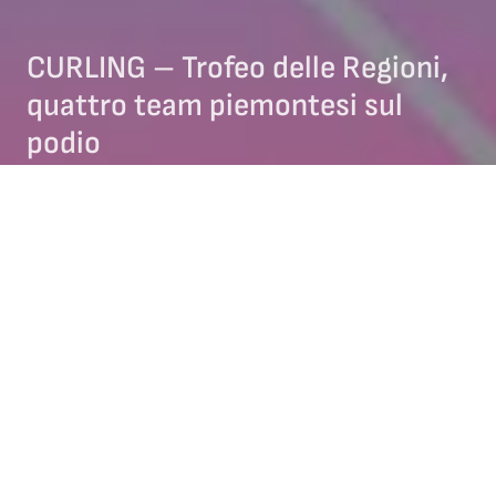
CURLING – Trofeo delle Regioni,
quattro team piemontesi sul
podio
21/04/2026
ARCHIVIO NEWS
COMITATO PIEMONTE
CURLING
NEWS CURLING
Sul ghiaccio di Pinerolo è andata in scena la terza edizione
del
Trofeo delle Regioni-Memorial Massimo Tortia di curling
,
dedicato alle formazioni giovanili delle categorie Esordienti e
Ragazzi.
E non sono mancate le soddisfazioni per i nostri team a
partire dal dominio tra gli Esordienti con il team
Piemonte 1